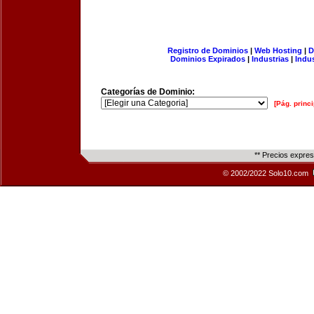
Registro de Dominios
|
Web Hosting
|
D
Dominios Expirados
|
Industrias
|
Indu
Categorías de Dominio:
[Pág. princi
** Precios expre
© 2002/2022 Solo10.com