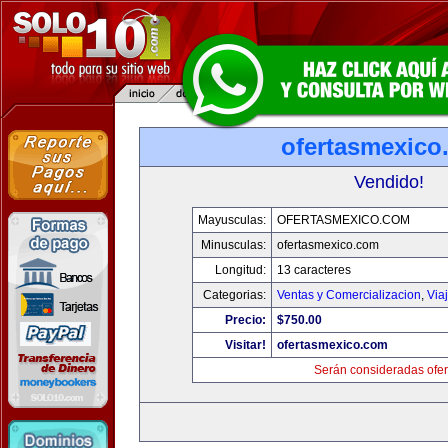
ofertasmexico
Vendido!
Mayusculas:
OFERTASMEXICO.COM
Minusculas:
ofertasmexico.com
Longitud:
13 caracteres
Categorias:
Ventas y Comercializacion
,
Via
Precio:
$750.00
Visitar!
ofertasmexico.com
Serán consideradas ofer