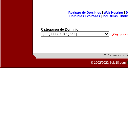
Registro de Dominios
|
Web Hosting
|
D
Dominios Expirados
|
Industrias
|
Indu
Categorías de Dominio:
[Pág. princi
** Precios expre
© 2002/2022 Solo10.com