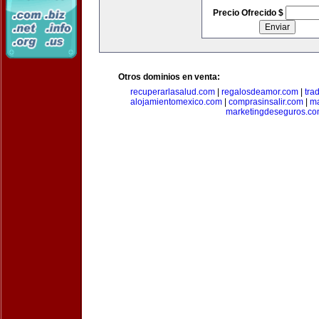
Precio Ofrecido $
Otros dominios en venta:
recuperarlasalud.com
|
regalosdeamor.com
|
tra
alojamientomexico.com
|
comprasinsalir.com
|
ma
marketingdeseguros.c