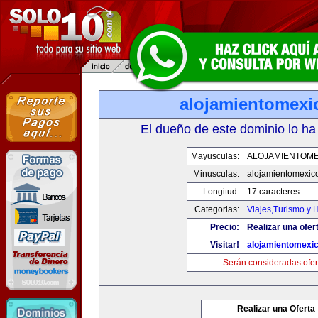
alojamientomexi
El dueño de este dominio lo ha
Mayusculas:
ALOJAMIENTOME
Minusculas:
alojamientomexic
Longitud:
17 caracteres
Categorias:
Viajes,Turismo y 
Precio:
Realizar una ofer
Visitar!
alojamientomexi
Serán consideradas ofer
Realizar una Oferta