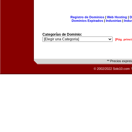
Registro de Dominios
|
Web Hosting
|
D
Dominios Expirados
|
Industrias
|
Indu
Categorías de Dominio:
[Pág. princi
** Precios expre
© 2002/2022 Solo10.com