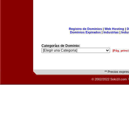
Registro de Dominios
|
Web Hosting
|
D
Dominios Expirados
|
Industrias
|
Indu
Categorías de Dominio:
[Pág. princi
** Precios expre
© 2002/2022 Solo10.com