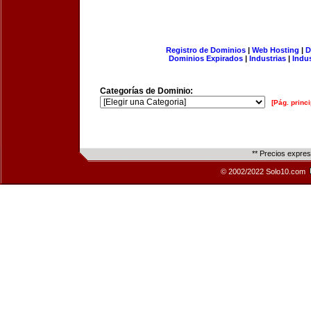
Registro de Dominios
|
Web Hosting
|
D
Dominios Expirados
|
Industrias
|
Indu
Categorías de Dominio:
[Pág. princi
** Precios expre
© 2002/2022 Solo10.com