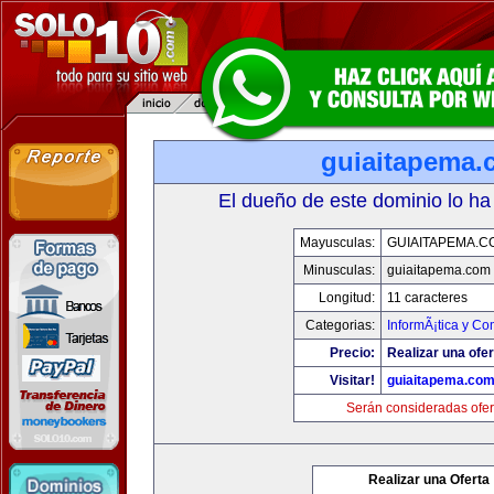
guiaitapema.
El dueño de este dominio lo ha
Mayusculas:
GUIAITAPEMA.C
Minusculas:
guiaitapema.com
Longitud:
11 caracteres
Categorias:
InformÃ¡tica y C
Precio:
Realizar una ofer
Visitar!
guiaitapema.co
Serán consideradas ofer
Realizar una Oferta