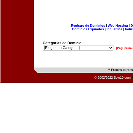
Registro de Dominios
|
Web Hosting
|
D
Dominios Expirados
|
Industrias
|
Indu
Categorías de Dominio:
[Pág. princi
** Precios expre
© 2002/2022 Solo10.com