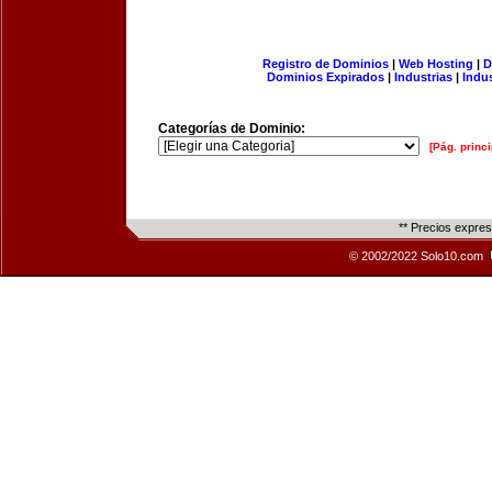
Registro de Dominios
|
Web Hosting
|
D
Dominios Expirados
|
Industrias
|
Indu
Categorías de Dominio:
[Pág. princi
** Precios expre
© 2002/2022 Solo10.com